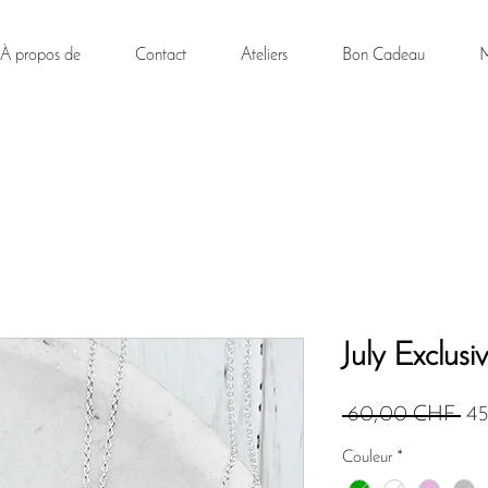
À propos de
Contact
Ateliers
Bon Cadeau
M
July Exclusi
Prix
 60,00 CHF 
4
ori
Couleur
*