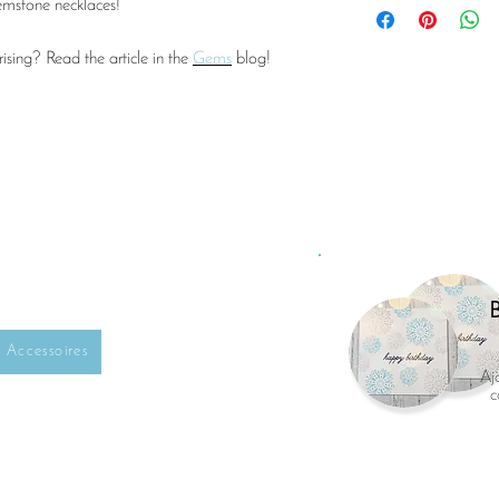
emstone necklaces!
sing? Read the article in the
Gems
blog!
Accessoires
Aj
c