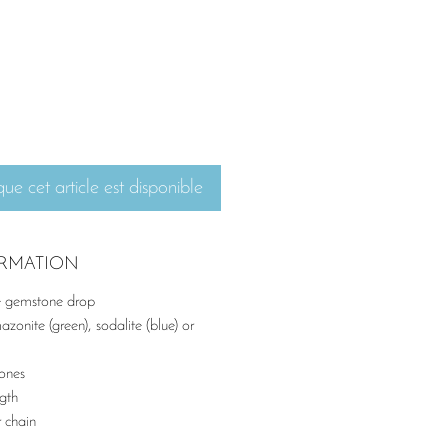
que cet article est disponible
ORMATION
e gemstone drop
azonite (green), sodalite (blue) or
ones
gth
r chain