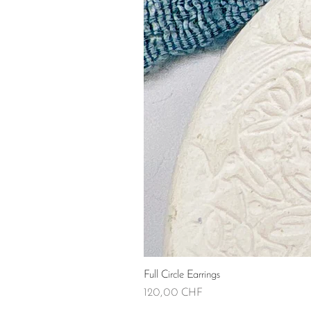
Full Circle Earrings
Prix
120,00 CHF