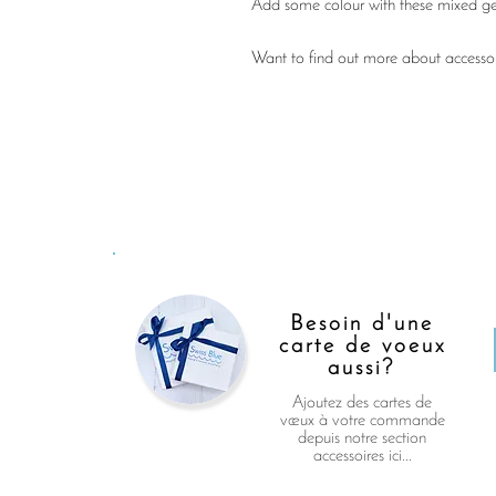
Add some colour with these mixed g
Want to find out more about accessori
Besoin d'une
carte de voeux
aussi?
Ajoutez des cartes de
vœux à votre commande
depuis notre section
accessoires ici...