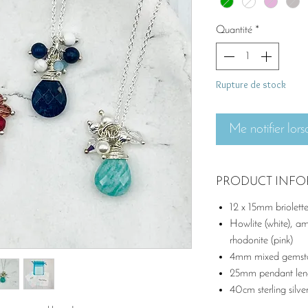
Quantité
*
Rupture de stock
Me notifier lors
PRODUCT INF
12 x 15mm briolett
Howlite (white), am
rhodonite (pink)
4mm mixed gemst
25mm pendant len
40cm sterling silve