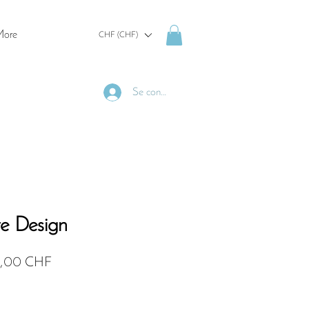
ore
CHF (CHF)
Se connecter
ve Design
Prix
5,00 CHF
ginal
promotionnel