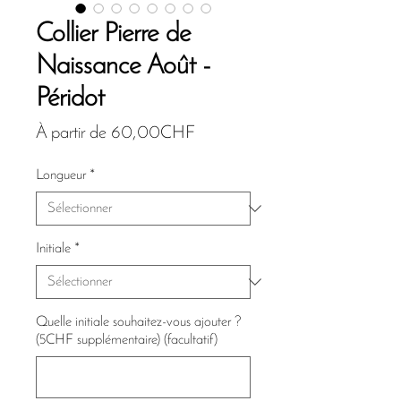
Collier Pierre de
Naissance Août -
Péridot
Prix
À partir de
60,00CHF
promotionnel
Longueur
*
Initiale
*
Quelle initiale souhaitez-vous ajouter ?
(5CHF supplémentaire) (facultatif)