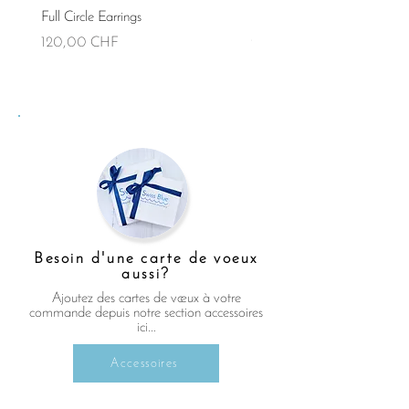
Full Circle Earrings
Full Circle Necklace (Small)
Prix
Prix
120,00 CHF
90,00 CHF
Besoin d'une carte de voeux
aussi?
Ajoutez des cartes de vœux à votre
commande depuis notre section accessoires
ici...
Accessoires