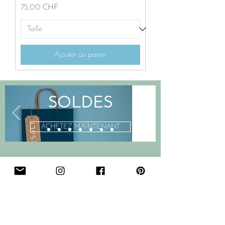
Prix
75,00 CHF
Ajouter au panier
SOLDES
ACHETEZ MAINTENANT
Newsletter Sign Up