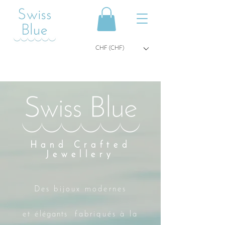
CHF (CHF)
Hand Crafted
Jewellery
Des bijoux modernes
et
élégants
fabriqués à la