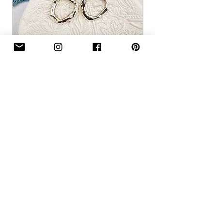
Full Circle Earrings
Ajouter au panier
Follow us on Instagram
@swissbluejewellery