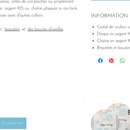
ssance, celles de vos proches ou simplement
r de argent 925 ou chaîne plaquée or ces look
és avec d'autres colliers.
INFORMATION 
Cristal de couleur 
-ci
bracelets
et
des boucles d'oreilles
Disque en argent 
Chaîne en argent 
Bracelets et boucles
Accessoires
Aj