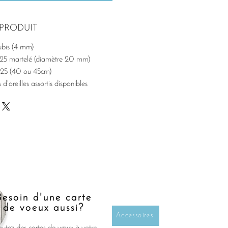
PRODUIT
rubis (4 mm)
925 martelé (diamètre 20 mm)
925 (40 ou 45cm)
 d'oreilles assortis disponibles
Besoin d'une carte
de voeux aussi?
Accessoires
outez des cartes de vœux à votre