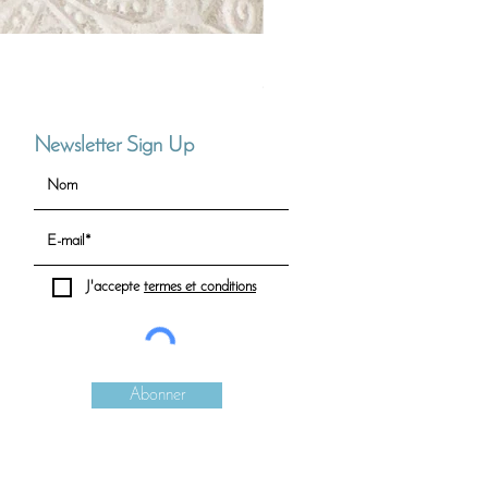
Full Circle Necklace (Small)
Prix
90,00 CHF
Newsletter Sign Up
J'accepte
termes et conditions
Abonner