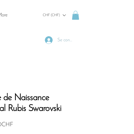
ore
CHF (CHF)
Se connecter
re de Naissance
stal Rubis Swarovski
Prix
0CHF
promotionnel