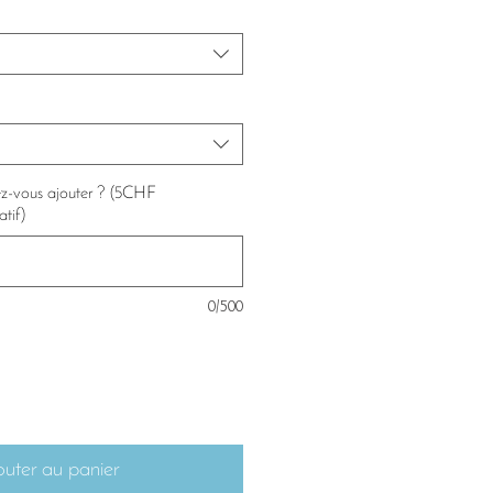
tez-vous ajouter ? (5CHF
atif)
0/500
outer au panier