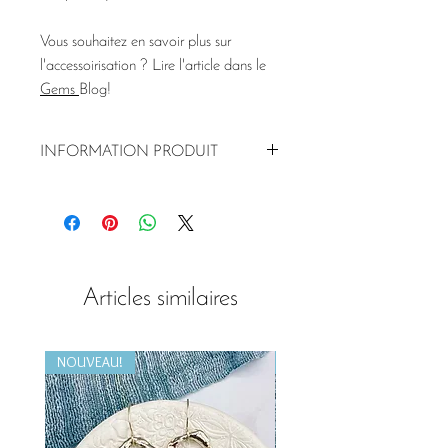
Vous souhaitez en savoir plus sur
l'accessoirisation ? Lire l'article dans le
Gems
Blog!
INFORMATION PRODUIT
Correspondant à
boucles d'oreilles
disponibles
Argent fin recyclé
Pendentif fleur de gingko goutte 20
mm
Articles similaires
Choisissez des longueurs de chaîne
de 40 cm (se placera à l'intérieur
d'un décolleté ouvert) ou de 45 cm.
NOUVEAU!
NOUVEAU!