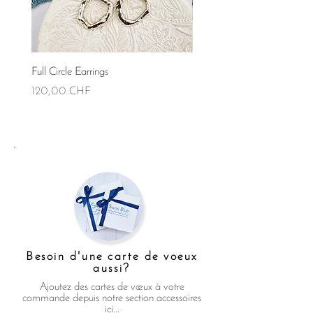
Full Circle Earrings
Full Circle Necklace (Small)
Prix
Prix
120,00 CHF
90,00 CHF
Besoin d'une carte de voeux
aussi?
Ajoutez des cartes de vœux à votre
commande depuis notre section accessoires
ici...