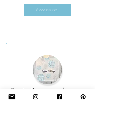
Accessoires
Besoin d'une carte de voeux
aussi?
Ajoutez des cartes de vœux à votre
commande depuis notre section accessoires
ici...
Accessoires