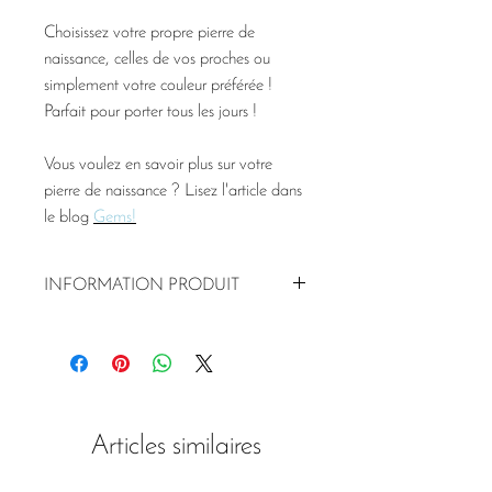
Choisissez votre propre pierre de
naissance, celles de vos proches ou
simplement votre couleur préférée !
Parfait pour porter tous les jours !
Vous voulez en savoir plus sur votre
pierre de naissance ? Lisez l'article dans
le blog
Gems!
INFORMATION PRODUIT
Créoles en argent 925 ou gold filled
(1,5 cm de diamètre)
Pierres semi-précieuses Tourmaline
Rose 4mm
Hypoallergénique
Articles similaires
Durable et parfait pour un usage
quotidien